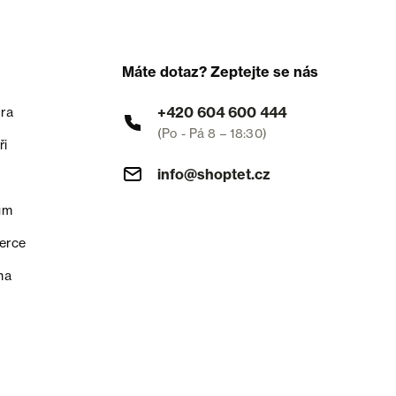
Máte dotaz? Zeptejte se nás
+420 604 600 444
ra
(Po - Pá 8 – 18:30)
ři
info@shoptet.cz
um
erce
na