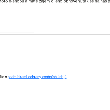
ohoto e-shopu a máte zájem o jeho obnovení, tak se na nás 
íte s
podmínkami ochrany osobních údajů
.