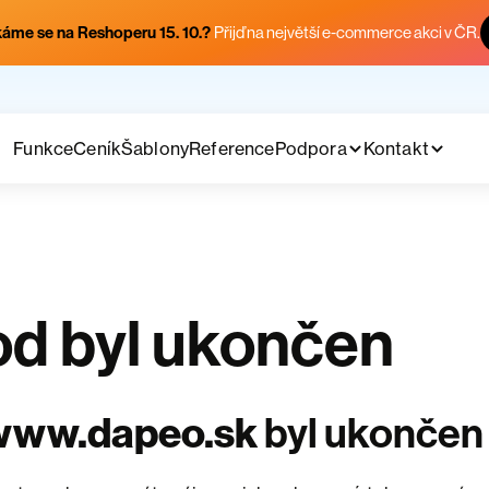
áme se na Reshoperu 15. 10.?
Přijď na největší e-commerce akci v ČR.
Funkce
Ceník
Šablony
Reference
Podpora
Kontakt
d byl ukončen
www.dapeo.sk
byl ukončen