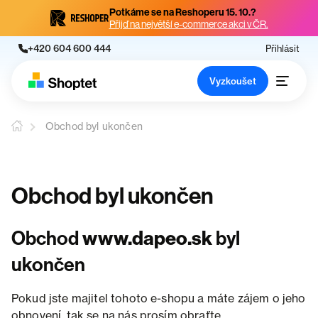
Potkáme se na Reshoperu 15. 10.?
Přijď na největší e-commerce akci v ČR.
+420 604 600 444
Přihlásit
Vyzkoušet
Obchod byl ukončen
Obchod byl ukončen
Obchod
www.dapeo.sk
byl
ukončen
Pokud jste majitel tohoto e-shopu a máte zájem o jeho
obnovení, tak se na nás prosím obraťte.