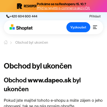
Potkáme se na Reshoperu 15. 10.?
Přijď na největší e-commerce akci v ČR.
+420 604 600 444
Přihlásit
Vyzkoušet
Obchod byl ukončen
Obchod byl ukončen
Obchod
www.dapeo.sk
byl
ukončen
Pokud jste majitel tohoto e-shopu a máte zájem o jeho
obnovení, tak se na nás prosím obraťte.