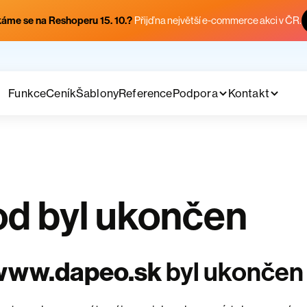
áme se na Reshoperu 15. 10.?
Přijď na největší e-commerce akci v ČR.
Funkce
Ceník
Šablony
Reference
Podpora
Kontakt
d byl ukončen
www.dapeo.sk
byl ukončen