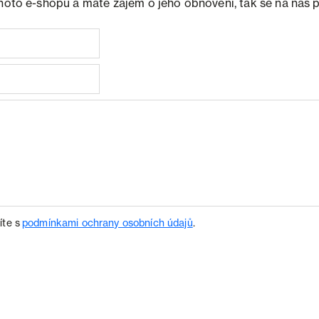
ohoto e-shopu a máte zájem o jeho obnovení, tak se na nás 
íte s
podmínkami ochrany osobních údajů
.