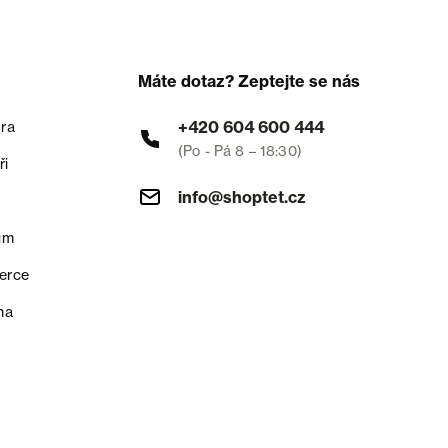
Máte dotaz? Zeptejte se nás
+420 604 600 444
ra
(Po - Pá 8 – 18:30)
ři
info@shoptet.cz
um
erce
na