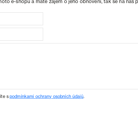
ohoto e-shopu a máte zájem o jeho obnovení, tak se na nás 
íte s
podmínkami ochrany osobních údajů
.