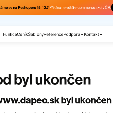
áme se na Reshoperu 15. 10.?
Přijď na největší e-commerce akci v ČR.
Funkce
Ceník
Šablony
Reference
Podpora
Kontakt
d byl ukončen
www.dapeo.sk
byl ukončen