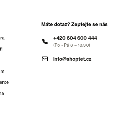
Máte dotaz? Zeptejte se nás
+420 604 600 444
ra
(Po - Pá 8 – 18:30)
ři
info@shoptet.cz
um
erce
na