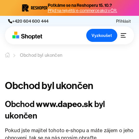
Potkáme se na Reshoperu 15. 10.?
Přijď na největší e-commerce akci v ČR.
+420 604 600 444
Přihlásit
Vyzkoušet
Obchod byl ukončen
Obchod byl ukončen
Obchod
www.dapeo.sk
byl
ukončen
Pokud jste majitel tohoto e-shopu a máte zájem o jeho
obnovení, tak se na nás prosím obraťte.