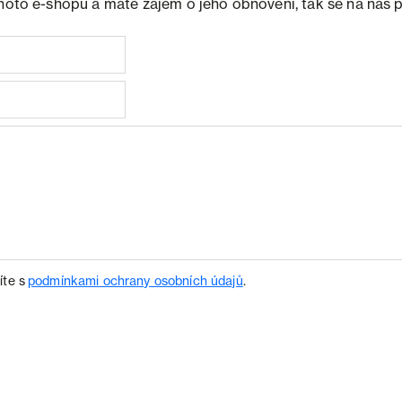
ohoto e-shopu a máte zájem o jeho obnovení, tak se na nás 
íte s
podmínkami ochrany osobních údajů
.