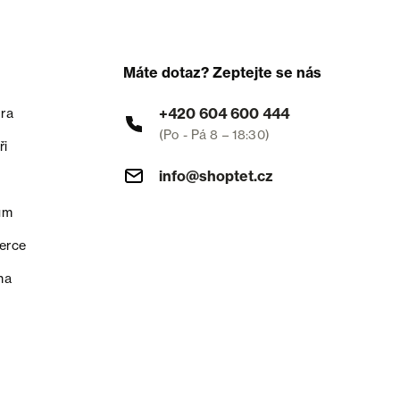
Máte dotaz? Zeptejte se nás
+420 604 600 444
ra
(Po - Pá 8 – 18:30)
ři
info@shoptet.cz
um
erce
na