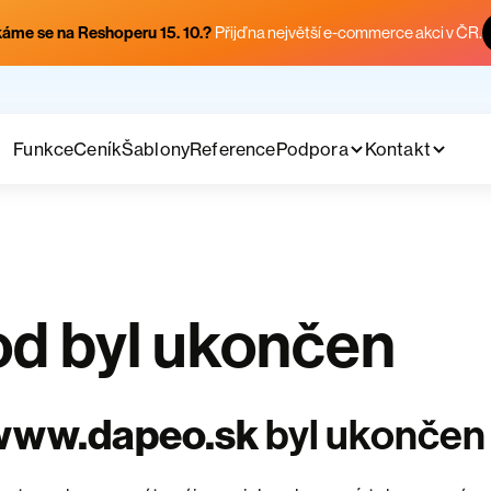
áme se na Reshoperu 15. 10.?
Přijď na největší e-commerce akci v ČR.
Funkce
Ceník
Šablony
Reference
Podpora
Kontakt
d byl ukončen
www.dapeo.sk
byl ukončen