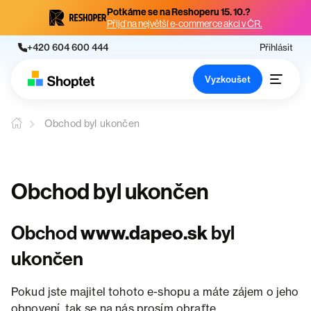
Potkáme se na Reshoperu 15. 10.?
Přijď na největší e-commerce akci v ČR.
+420 604 600 444
Přihlásit
Vyzkoušet
Obchod byl ukončen
Obchod byl ukončen
Obchod
www.dapeo.sk
byl
ukončen
Pokud jste majitel tohoto e-shopu a máte zájem o jeho
obnovení, tak se na nás prosím obraťte.