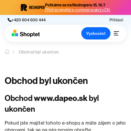
Potkáme se na Reshoperu 15. 10.?
Přijď na největší e-commerce akci v ČR.
+420 604 600 444
Přihlásit
Vyzkoušet
Obchod byl ukončen
Obchod byl ukončen
Obchod
www.dapeo.sk
byl
ukončen
Pokud jste majitel tohoto e-shopu a máte zájem o jeho
obnovení, tak se na nás prosím obraťte.