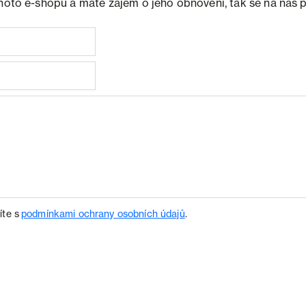
ohoto e-shopu a máte zájem o jeho obnovení, tak se na nás 
íte s
podmínkami ochrany osobních údajů
.