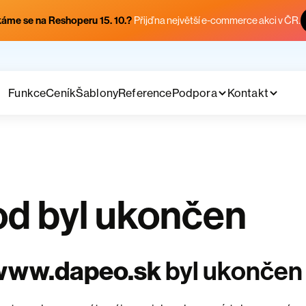
áme se na Reshoperu 15. 10.?
Přijď na největší e-commerce akci v ČR.
Funkce
Ceník
Šablony
Reference
Podpora
Kontakt
d byl ukončen
www.dapeo.sk
byl ukončen