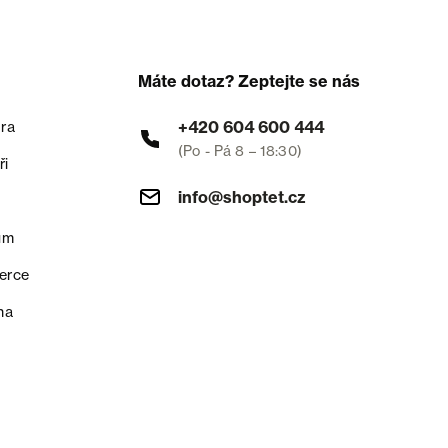
Máte dotaz? Zeptejte se nás
+420 604 600 444
ra
(Po - Pá 8 – 18:30)
ři
info@shoptet.cz
um
erce
na