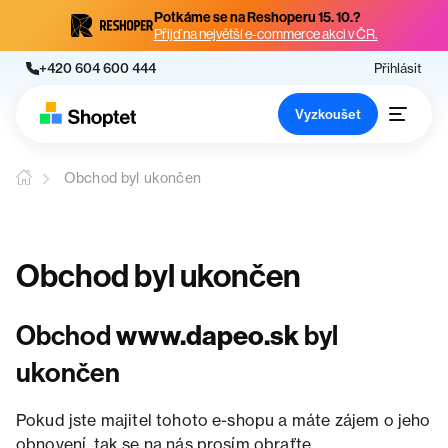
Potkáme se na Reshoperu 15. 10.?
Přijď na největší e-commerce akci v ČR.
+420 604 600 444
Přihlásit
Vyzkoušet
Obchod byl ukončen
Obchod byl ukončen
Obchod
www.dapeo.sk
byl
ukončen
Pokud jste majitel tohoto e-shopu a máte zájem o jeho
obnovení, tak se na nás prosím obraťte.