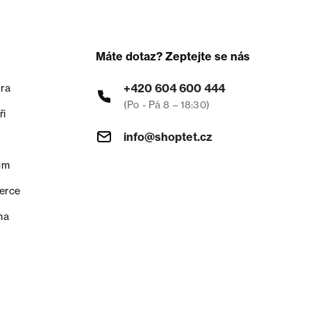
Máte dotaz? Zeptejte se nás
+420 604 600 444
ra
(Po - Pá 8 – 18:30)
ři
info@shoptet.cz
um
erce
na