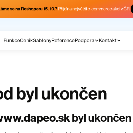
áme se na Reshoperu 15. 10.?
Přijď na největší e-commerce akci v ČR.
Funkce
Ceník
Šablony
Reference
Podpora
Kontakt
d byl ukončen
www.dapeo.sk
byl ukončen