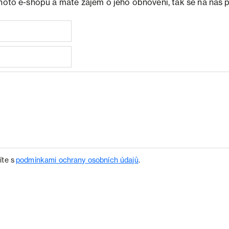
ohoto e-shopu a máte zájem o jeho obnovení, tak se na nás 
íte s
podmínkami ochrany osobních údajů
.