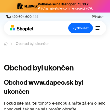
Potkáme se na Reshoperu 15. 10.?
Přijď na největší e-commerce akci v ČR.
+420 604 600 444
Přihlásit
Vyzkoušet
Obchod byl ukončen
Obchod byl ukončen
Obchod
www.dapeo.sk
byl
ukončen
Pokud jste majitel tohoto e-shopu a máte zájem o jeho
obnovení, tak se na nás prosím obraťte.