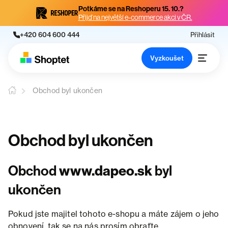
Potkáme se na Reshoperu 15. 10.?
Přijď na největší e-commerce akci v ČR.
+420 604 600 444
Přihlásit
Vyzkoušet
Obchod byl ukončen
Obchod byl ukončen
Obchod
www.dapeo.sk
byl
ukončen
Pokud jste majitel tohoto e-shopu a máte zájem o jeho
obnovení, tak se na nás prosím obraťte.