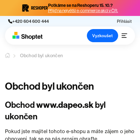
Potkáme se na Reshoperu 15. 10.?
Přijď na největší e-commerce akci v ČR.
+420 604 600 444
Přihlásit
Vyzkoušet
Obchod byl ukončen
Obchod byl ukončen
Obchod
www.dapeo.sk
byl
ukončen
Pokud jste majitel tohoto e-shopu a máte zájem o jeho
obnovení, tak se na nás prosím obraťte.