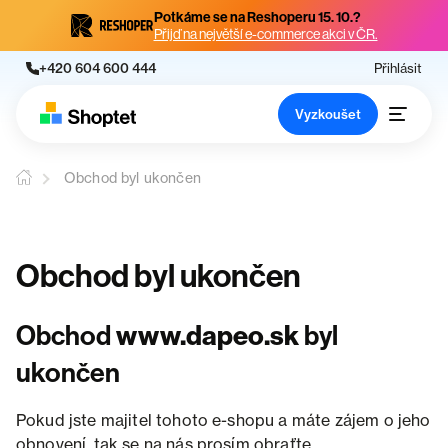
Potkáme se na Reshoperu 15. 10.?
Přijď na největší e-commerce akci v ČR.
+420 604 600 444
Přihlásit
Vyzkoušet
Obchod byl ukončen
Obchod byl ukončen
Obchod
www.dapeo.sk
byl
ukončen
Pokud jste majitel tohoto e-shopu a máte zájem o jeho
obnovení, tak se na nás prosím obraťte.