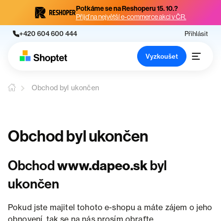
Potkáme se na Reshoperu 15. 10.?
Přijď na největší e-commerce akci v ČR.
+420 604 600 444
Přihlásit
Vyzkoušet
Obchod byl ukončen
Obchod byl ukončen
Obchod
www.dapeo.sk
byl
ukončen
Pokud jste majitel tohoto e-shopu a máte zájem o jeho
obnovení, tak se na nás prosím obraťte.