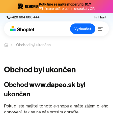
Potkáme se na Reshoperu 15. 10.?
Přijď na největší e-commerce akci v ČR.
+420 604 600 444
Přihlásit
Vyzkoušet
Obchod byl ukončen
Obchod byl ukončen
Obchod
www.dapeo.sk
byl
ukončen
Pokud jste majitel tohoto e-shopu a máte zájem o jeho
obnovení, tak se na nás prosím obraťte.