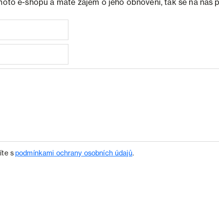
ohoto e-shopu a máte zájem o jeho obnovení, tak se na nás 
íte s
podmínkami ochrany osobních údajů
.