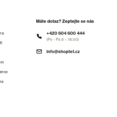
Máte dotaz? Zeptejte se nás
+420 604 600 444
ra
(Po - Pá 8 – 18:30)
ři
info@shoptet.cz
um
erce
na