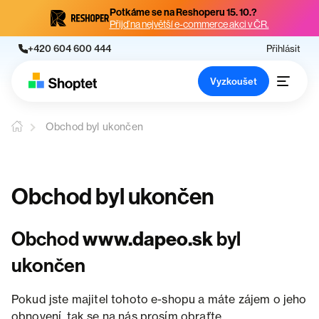
Potkáme se na Reshoperu 15. 10.?
Přijď na největší e-commerce akci v ČR.
+420 604 600 444
Přihlásit
Vyzkoušet
Obchod byl ukončen
Obchod byl ukončen
Obchod
www.dapeo.sk
byl
ukončen
Pokud jste majitel tohoto e-shopu a máte zájem o jeho
obnovení, tak se na nás prosím obraťte.