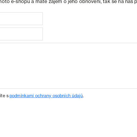
ohoto e-shopu a máte zájem o jeho obnovení, tak se na nás 
íte s
podmínkami ochrany osobních údajů
.