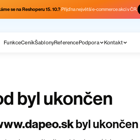
áme se na Reshoperu 15. 10.?
Přijď na největší e-commerce akci v ČR.
Funkce
Ceník
Šablony
Reference
Podpora
Kontakt
d byl ukončen
www.dapeo.sk
byl ukončen