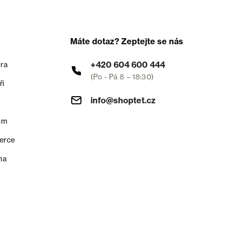
Máte dotaz? Zeptejte se nás
+420 604 600 444
ra
(Po - Pá 8 – 18:30)
ři
info@shoptet.cz
um
erce
na