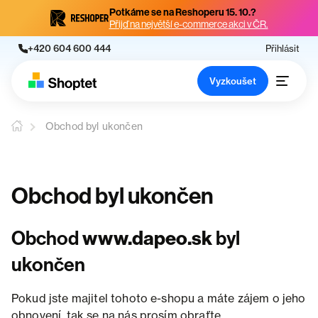
Potkáme se na Reshoperu 15. 10.?
Přijď na největší e-commerce akci v ČR.
+420 604 600 444
Přihlásit
Vyzkoušet
Obchod byl ukončen
Obchod byl ukončen
Obchod
www.dapeo.sk
byl
ukončen
Pokud jste majitel tohoto e-shopu a máte zájem o jeho
obnovení, tak se na nás prosím obraťte.