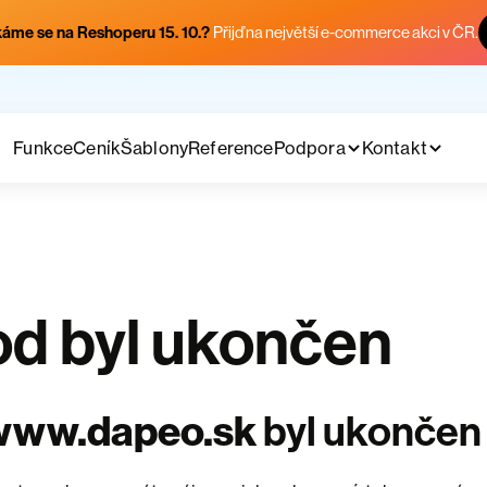
áme se na Reshoperu 15. 10.?
Přijď na největší e-commerce akci v ČR.
Funkce
Ceník
Šablony
Reference
Podpora
Kontakt
d byl ukončen
www.dapeo.sk
byl ukončen