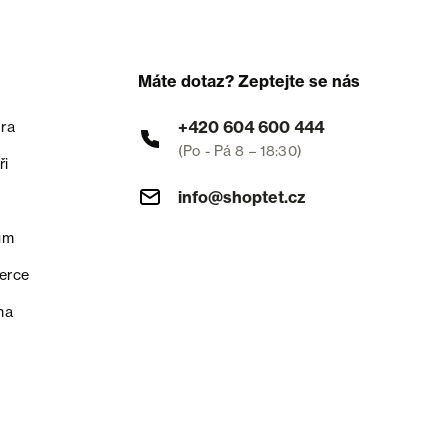
Máte dotaz? Zeptejte se nás
+420 604 600 444
ra
(Po - Pá 8 – 18:30)
ři
info@shoptet.cz
um
erce
na