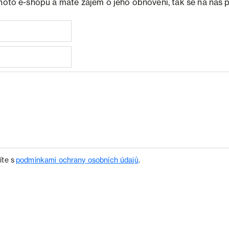
ohoto e-shopu a máte zájem o jeho obnovení, tak se na nás 
íte s
podmínkami ochrany osobních údajů
.