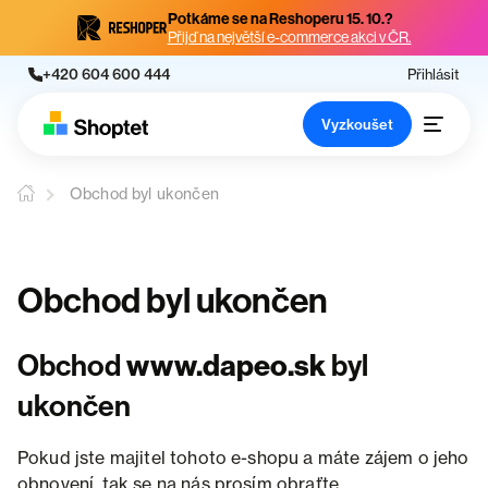
Potkáme se na Reshoperu 15. 10.?
Přijď na největší e-commerce akci v ČR.
+420 604 600 444
Přihlásit
Vyzkoušet
Obchod byl ukončen
Obchod byl ukončen
Obchod
www.dapeo.sk
byl
ukončen
Pokud jste majitel tohoto e-shopu a máte zájem o jeho
obnovení, tak se na nás prosím obraťte.