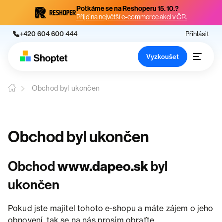
Potkáme se na Reshoperu 15. 10.?
Přijď na největší e-commerce akci v ČR.
+420 604 600 444
Přihlásit
Vyzkoušet
Obchod byl ukončen
Obchod byl ukončen
Obchod
www.dapeo.sk
byl
ukončen
Pokud jste majitel tohoto e-shopu a máte zájem o jeho
obnovení, tak se na nás prosím obraťte.