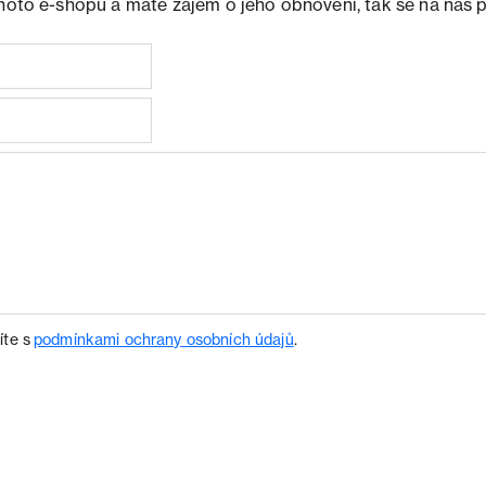
ohoto e-shopu a máte zájem o jeho obnovení, tak se na nás 
íte s
podmínkami ochrany osobních údajů
.