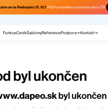
áme se na Reshoperu 15. 10.?
Přijď na největší e-commerce akci v ČR.
Funkce
Ceník
Šablony
Reference
Podpora
Kontakt
d byl ukončen
www.dapeo.sk
byl ukončen