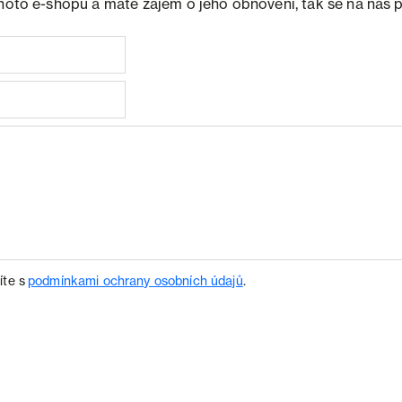
ohoto e-shopu a máte zájem o jeho obnovení, tak se na nás 
íte s
podmínkami ochrany osobních údajů
.