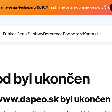
áme se na Reshoperu 15. 10.?
Přijď na největší e-commerce akci v ČR.
Funkce
Ceník
Šablony
Reference
Podpora
Kontakt
d byl ukončen
www.dapeo.sk
byl ukončen