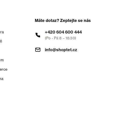
Máte dotaz? Zeptejte se nás
+420 604 600 444
ra
(Po - Pá 8 – 18:30)
ři
info@shoptet.cz
um
erce
na