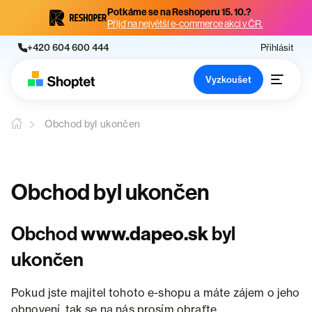
Potkáme se na Reshoperu 15. 10.?
Přijď na největší e-commerce akci v ČR.
+420 604 600 444
Přihlásit
Vyzkoušet
Obchod byl ukončen
Obchod byl ukončen
Obchod
www.dapeo.sk
byl
ukončen
Pokud jste majitel tohoto e-shopu a máte zájem o jeho
obnovení, tak se na nás prosím obraťte.