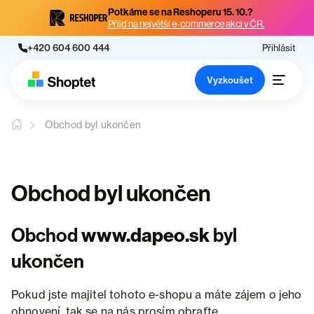
Potkáme se na Reshoperu 15. 10.?
Přijď na největší e-commerce akci v ČR.
+420 604 600 444
Přihlásit
Vyzkoušet
Obchod byl ukončen
Obchod byl ukončen
Obchod
www.dapeo.sk
byl
ukončen
Pokud jste majitel tohoto e-shopu a máte zájem o jeho
obnovení, tak se na nás prosím obraťte.