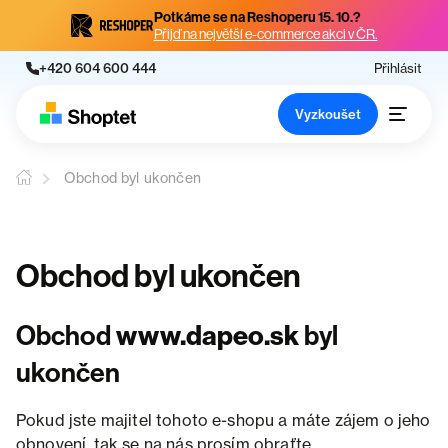
Potkáme se na Reshoperu 15. 10.?
Přijď na největší e-commerce akci v ČR.
+420 604 600 444
Přihlásit
Vyzkoušet
Obchod byl ukončen
Obchod byl ukončen
Obchod
www.dapeo.sk
byl
ukončen
Pokud jste majitel tohoto e-shopu a máte zájem o jeho
obnovení, tak se na nás prosím obraťte.