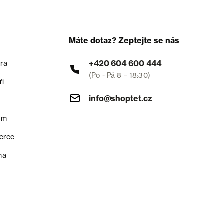
Máte dotaz? Zeptejte se nás
+420 604 600 444
ra
(Po - Pá 8 – 18:30)
ři
info@shoptet.cz
um
erce
na