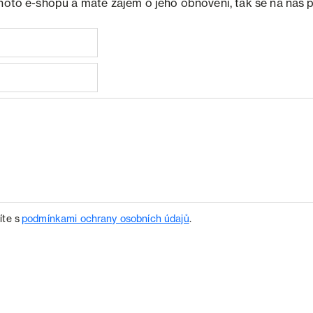
ohoto e-shopu a máte zájem o jeho obnovení, tak se na nás 
íte s
podmínkami ochrany osobních údajů
.