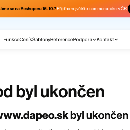
áme se na Reshoperu 15. 10.?
Přijď na největší e-commerce akci v ČR.
Funkce
Ceník
Šablony
Reference
Podpora
Kontakt
d byl ukončen
www.dapeo.sk
byl ukončen