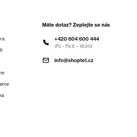
Máte dotaz? Zeptejte se nás
+420 604 600 444
ra
(Po - Pá 8 – 18:30)
ři
info@shoptet.cz
um
erce
na