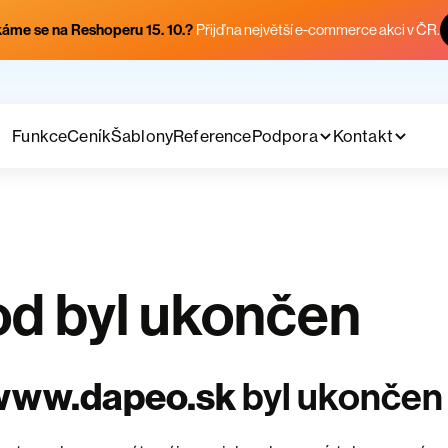
áme se na Reshoperu 15. 10.?
Přijď na největší e-commerce akci v ČR.
Funkce
Ceník
Šablony
Reference
Podpora
Kontakt
d byl ukončen
www.dapeo.sk
byl ukončen