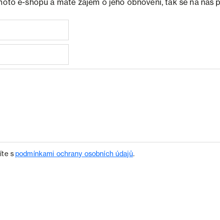
ohoto e-shopu a máte zájem o jeho obnovení, tak se na nás 
íte s
podmínkami ochrany osobních údajů
.