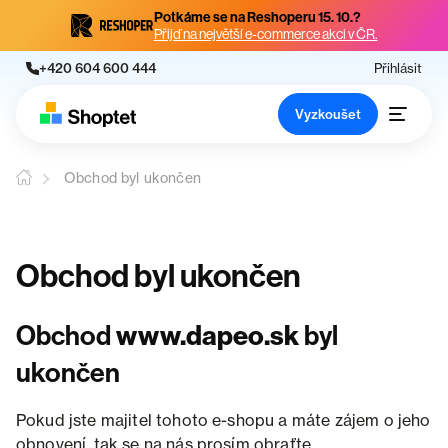
Potkáme se na Reshoperu 15. 10.?
Přijď na největší e-commerce akci v ČR.
+420 604 600 444
Přihlásit
Vyzkoušet
Obchod byl ukončen
Obchod byl ukončen
Obchod
www.dapeo.sk
byl
ukončen
Pokud jste majitel tohoto e-shopu a máte zájem o jeho
obnovení, tak se na nás prosím obraťte.