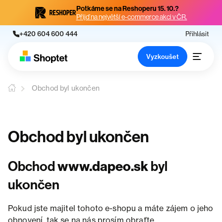
Potkáme se na Reshoperu 15. 10.?
Přijď na největší e-commerce akci v ČR.
+420 604 600 444
Přihlásit
Vyzkoušet
Obchod byl ukončen
Obchod byl ukončen
Obchod
www.dapeo.sk
byl
ukončen
Pokud jste majitel tohoto e-shopu a máte zájem o jeho
obnovení, tak se na nás prosím obraťte.