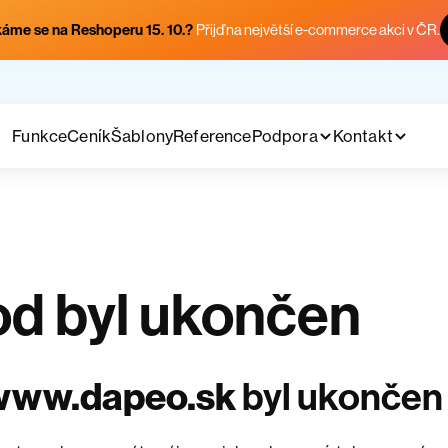
áme se na Reshoperu 15. 10.?
Přijď na největší e-commerce akci v ČR.
Funkce
Ceník
Šablony
Reference
Podpora
Kontakt
d byl ukončen
www.dapeo.sk
byl ukončen