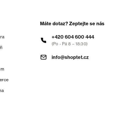
Máte dotaz? Zeptejte se nás
+420 604 600 444
ra
(Po - Pá 8 – 18:30)
ři
info@shoptet.cz
um
erce
na