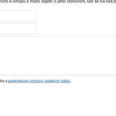
ohoto e-shopu a máte zájem o jeho obnovení, tak se na nás 
íte s
podmínkami ochrany osobních údajů
.