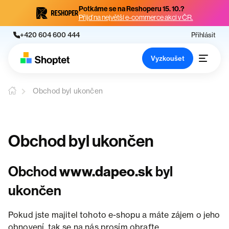
Potkáme se na Reshoperu 15. 10.?
Přijď na největší e-commerce akci v ČR.
+420 604 600 444
Přihlásit
Vyzkoušet
Obchod byl ukončen
Obchod byl ukončen
Obchod
www.dapeo.sk
byl
ukončen
Pokud jste majitel tohoto e-shopu a máte zájem o jeho
obnovení, tak se na nás prosím obraťte.