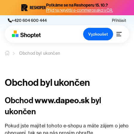
Potkáme se na Reshoperu 15. 10.?
Přijď na největší e-commerce akci v ČR.
+420 604 600 444
Přihlásit
Vyzkoušet
Obchod byl ukončen
Obchod byl ukončen
Obchod
www.dapeo.sk
byl
ukončen
Pokud jste majitel tohoto e-shopu a máte zájem o jeho
obnovení, tak se na nás prosím obraťte.