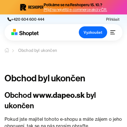
Potkáme se na Reshoperu 15. 10.?
Přijď na největší e-commerce akci v ČR.
+420 604 600 444
Přihlásit
Vyzkoušet
Obchod byl ukončen
Obchod byl ukončen
Obchod
www.dapeo.sk
byl
ukončen
Pokud jste majitel tohoto e-shopu a máte zájem o jeho
obnovení, tak se na nás prosím obraťte.