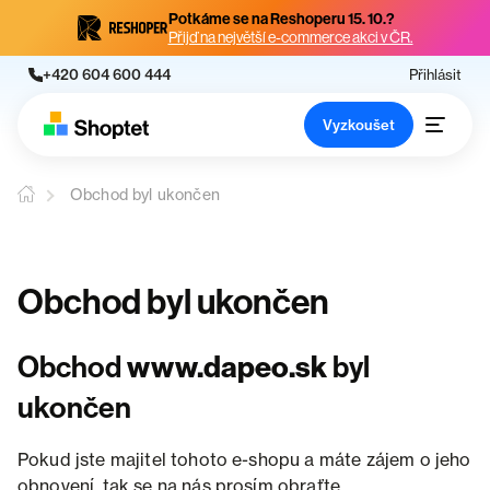
Potkáme se na Reshoperu 15. 10.?
Přijď na největší e-commerce akci v ČR.
+420 604 600 444
Přihlásit
Vyzkoušet
Obchod byl ukončen
Obchod byl ukončen
Obchod
www.dapeo.sk
byl
ukončen
Pokud jste majitel tohoto e-shopu a máte zájem o jeho
obnovení, tak se na nás prosím obraťte.