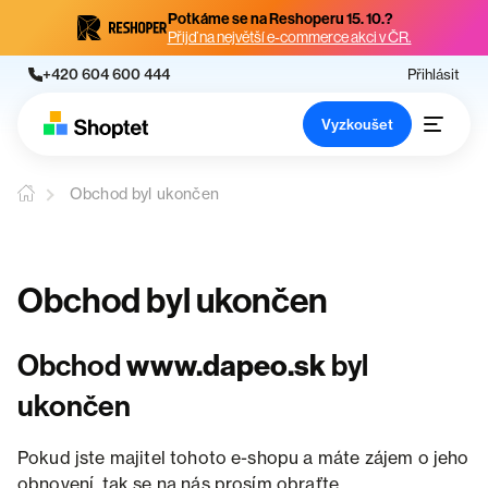
Potkáme se na Reshoperu 15. 10.?
Přijď na největší e-commerce akci v ČR.
+420 604 600 444
Přihlásit
Vyzkoušet
Obchod byl ukončen
Obchod byl ukončen
Obchod
www.dapeo.sk
byl
ukončen
Pokud jste majitel tohoto e-shopu a máte zájem o jeho
obnovení, tak se na nás prosím obraťte.