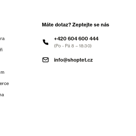
Máte dotaz? Zeptejte se nás
+420 604 600 444
ra
(Po - Pá 8 – 18:30)
ři
info@shoptet.cz
um
erce
na