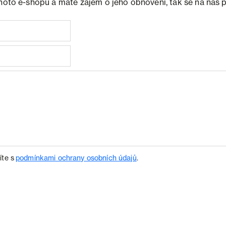
ohoto e-shopu a máte zájem o jeho obnovení, tak se na nás 
íte s
podmínkami ochrany osobních údajů
.