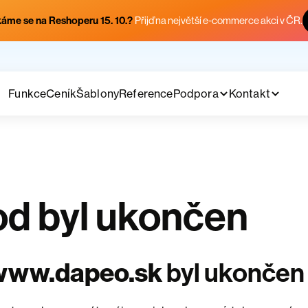
áme se na Reshoperu 15. 10.?
Přijď na největší e-commerce akci v ČR.
Funkce
Ceník
Šablony
Reference
Podpora
Kontakt
d byl ukončen
www.dapeo.sk
byl ukončen