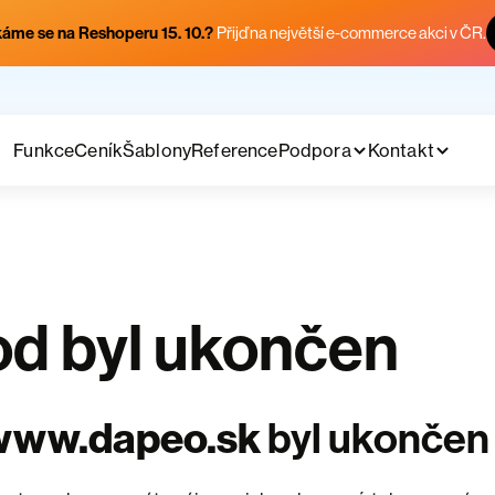
áme se na Reshoperu 15. 10.?
Přijď na největší e-commerce akci v ČR.
Funkce
Ceník
Šablony
Reference
Podpora
Kontakt
d byl ukončen
www.dapeo.sk
byl ukončen