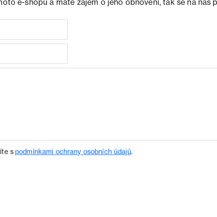
ohoto e-shopu a máte zájem o jeho obnovení, tak se na nás 
íte s
podmínkami ochrany osobních údajů
.