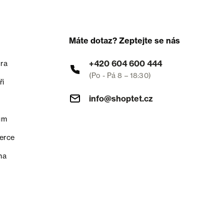
Máte dotaz? Zeptejte se nás
+420 604 600 444
ra
(Po - Pá 8 – 18:30)
ři
info@shoptet.cz
um
erce
na