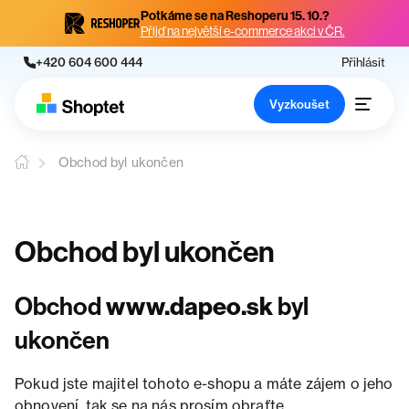
Potkáme se na Reshoperu 15. 10.?
Přijď na největší e-commerce akci v ČR.
+420 604 600 444
Přihlásit
Vyzkoušet
Obchod byl ukončen
Obchod byl ukončen
Obchod
www.dapeo.sk
byl
ukončen
Pokud jste majitel tohoto e-shopu a máte zájem o jeho
obnovení, tak se na nás prosím obraťte.