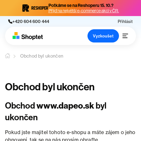
Potkáme se na Reshoperu 15. 10.?
Přijď na největší e-commerce akci v ČR.
+420 604 600 444
Přihlásit
Vyzkoušet
Obchod byl ukončen
Obchod byl ukončen
Obchod
www.dapeo.sk
byl
ukončen
Pokud jste majitel tohoto e-shopu a máte zájem o jeho
obnovení, tak se na nás prosím obraťte.