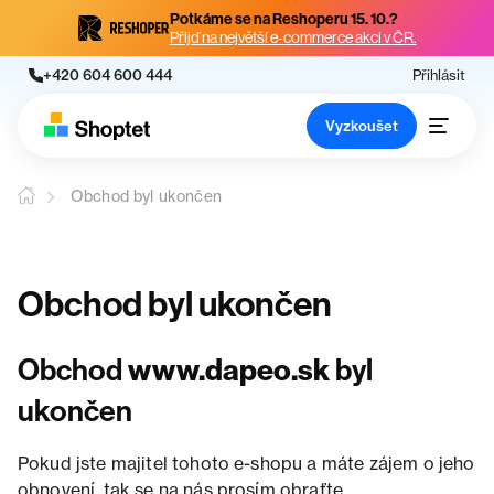
Potkáme se na Reshoperu 15. 10.?
Přijď na největší e-commerce akci v ČR.
+420 604 600 444
Přihlásit
Vyzkoušet
Obchod byl ukončen
Obchod byl ukončen
Obchod
www.dapeo.sk
byl
ukončen
Pokud jste majitel tohoto e-shopu a máte zájem o jeho
obnovení, tak se na nás prosím obraťte.