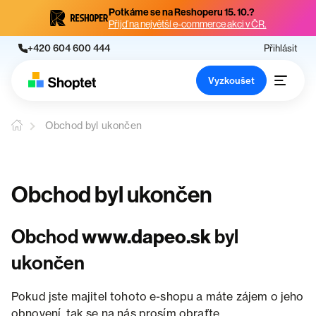
Potkáme se na Reshoperu 15. 10.?
Přijď na největší e-commerce akci v ČR.
+420 604 600 444
Přihlásit
Vyzkoušet
Obchod byl ukončen
Obchod byl ukončen
Obchod
www.dapeo.sk
byl
ukončen
Pokud jste majitel tohoto e-shopu a máte zájem o jeho
obnovení, tak se na nás prosím obraťte.