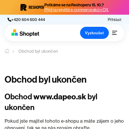
Potkáme se na Reshoperu 15. 10.?
Přijď na největší e-commerce akci v ČR.
+420 604 600 444
Přihlásit
Vyzkoušet
Obchod byl ukončen
Obchod byl ukončen
Obchod
www.dapeo.sk
byl
ukončen
Pokud jste majitel tohoto e-shopu a máte zájem o jeho
obnovení, tak se na nás prosím obraťte.