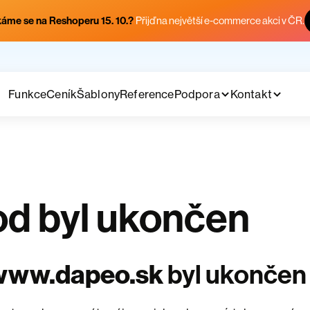
áme se na Reshoperu 15. 10.?
Přijď na největší e-commerce akci v ČR.
Funkce
Ceník
Šablony
Reference
Podpora
Kontakt
d byl ukončen
www.dapeo.sk
byl ukončen