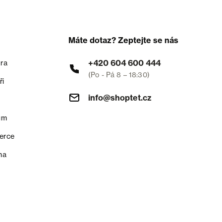
Máte dotaz? Zeptejte se nás
+420 604 600 444
ra
(Po - Pá 8 – 18:30)
ři
info@shoptet.cz
um
erce
na