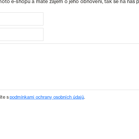
ohoto e-shopu a máte zájem o jeho obnovení, tak se na nás 
íte s
podmínkami ochrany osobních údajů
.