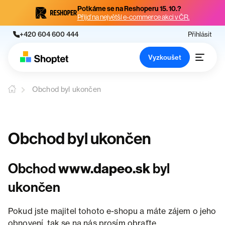
Potkáme se na Reshoperu 15. 10.?
Přijď na největší e-commerce akci v ČR.
+420 604 600 444
Přihlásit
Vyzkoušet
Obchod byl ukončen
Obchod byl ukončen
Obchod
www.dapeo.sk
byl
ukončen
Pokud jste majitel tohoto e-shopu a máte zájem o jeho
obnovení, tak se na nás prosím obraťte.